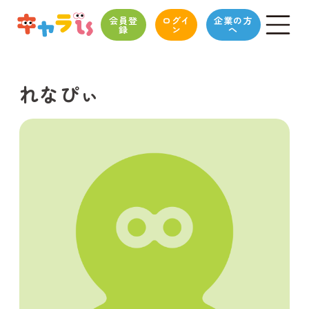
会員登
ログイ
企業の方
録
ン
へ
れなぴぃ