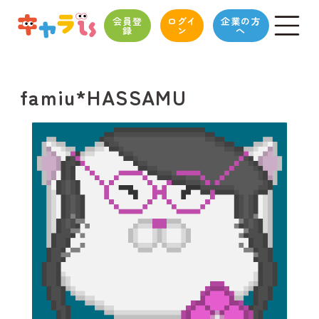
会員登
ログイ
企業の方
録
ン
へ
famiu*HASSAMU