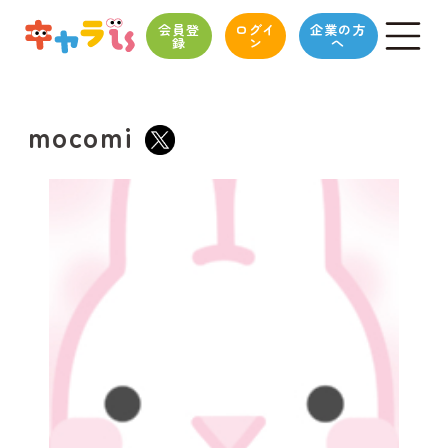
会員登
ログイ
企業の方
録
ン
へ
mocomi