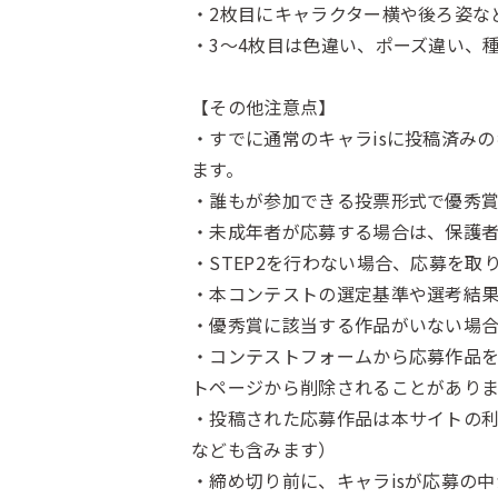
・2枚目にキャラクター横や後ろ姿な
・3～4枚目は色違い、ポーズ違い、
【その他注意点】
・すでに通常のキャラisに投稿済み
ます。
・誰もが参加できる投票形式で優秀
・未成年者が応募する場合は、保護
・STEP2を行わない場合、応募を取
・本コンテストの選定基準や選考結
・優秀賞に該当する作品がいない場
・コンテストフォームから応募作品を
トページから削除されることがありま
・投稿された応募作品は本サイトの
なども含みます）
・締め切り前に、キャラisが応募の