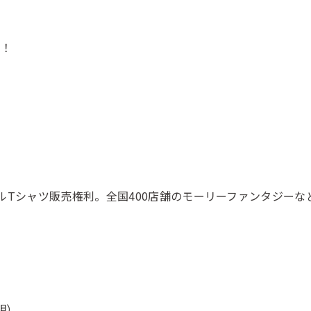
す！
ルTシャツ販売権利。全国400店舗のモーリーファンタジー
明）