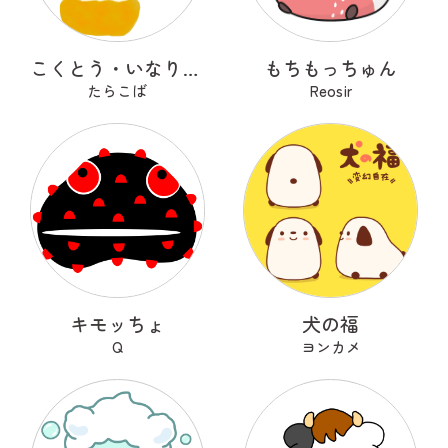
こくとう・いなり・わさび
もちもっちゅん
たらこば
Reosir
キモッちょ
犬の福
Q
ヨンカメ