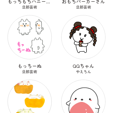
もっちもちハニーさん
おもちパーカーさん
旦那芸術
旦那芸術
もっちーぬ
QQちゃん
旦那芸術
やえちん