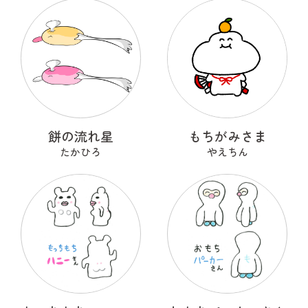
餅の流れ星
もちがみさま
たかひろ
やえちん