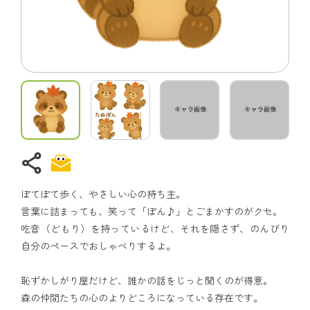
share
ぽてぽて歩く、やさしい心の持ち主。
言葉に詰まっても、笑って「ぽん♪」とごまかすのがクセ。
吃音（どもり）を持っているけど、それを隠さず、のんびり
自分のペースでおしゃべりするよ。
恥ずかしがり屋だけど、誰かの話をじっと聞くのが得意。
森の仲間たちの心のよりどころになっている存在です。