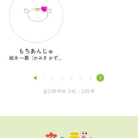
もちあんじゅ
紙木 一覇（かみき かずは）
1
2
3
4
5
6
7
全245件中 241 - 245件