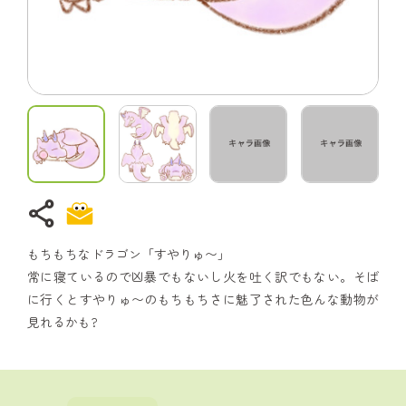
share
もちもちなドラゴン「すやりゅ〜」
常に寝ているので凶暴でもないし火を吐く訳でもない。そば
に行くとすやりゅ〜のもちもちさに魅了された色んな動物が
見れるかも?