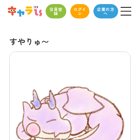
会員登
ログイ
企業の方
録
ン
へ
すやりゅ〜