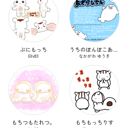
ぷにもっち
うちのぽんぽこあざらしさん
Elly83
なかがわ ゆうき
もちつもたれつ。
もちもっちりす