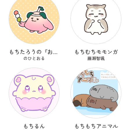
もちたろうの『おとももち計画』
もちむちモモンガ
のひとおる
藤瀬智颯
もちるん
もちもちアニマル