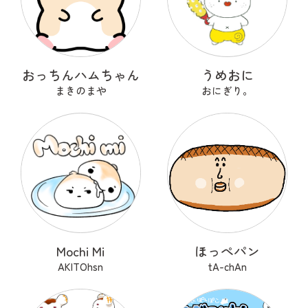
おっちんハムちゃん
うめおに
まきのまや
おにぎり。
Mochi Mi
ほっぺパン
AKITOhsn
tA-chAn