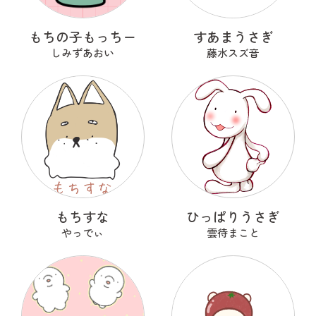
もちの子もっちー
すあまうさぎ
しみずあおい
藤水スズ音
もちすな
ひっぱりうさぎ
やっでぃ
雲待まこと