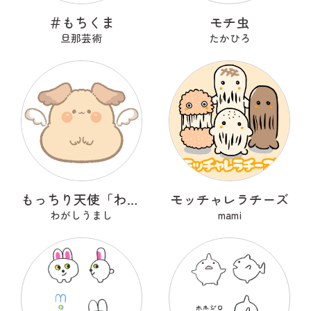
＃もちくま
モチ虫
旦那芸術
たかひろ
もっちり天使「わんも」
モッチャレラチーズ
わがしうまし
mami