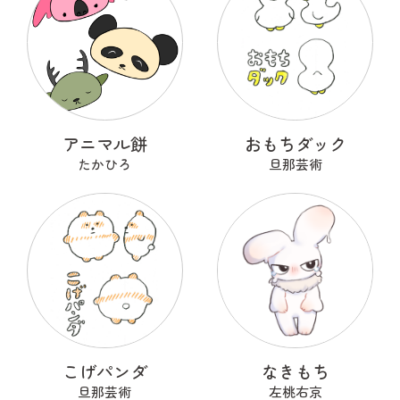
アニマル餅
おもちダック
たかひろ
旦那芸術
こげパンダ
なきもち
旦那芸術
左桃右京