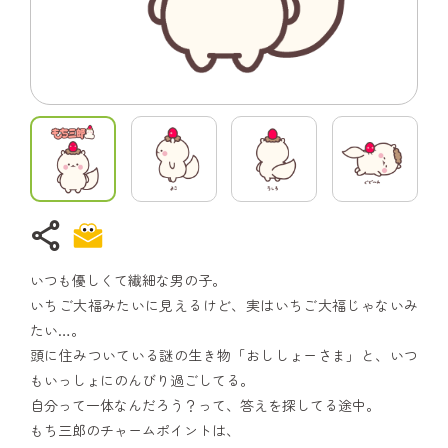
share
いつも優しくて繊細な男の子。
いちご大福みたいに見えるけど、実はいちご大福じゃないみ
たい…。
頭に住みついている謎の生き物「おししょーさま」と、いつ
もいっしょにのんびり過ごしてる。
自分って一体なんだろう？って、答えを探してる途中。
もち三郎のチャームポイントは、