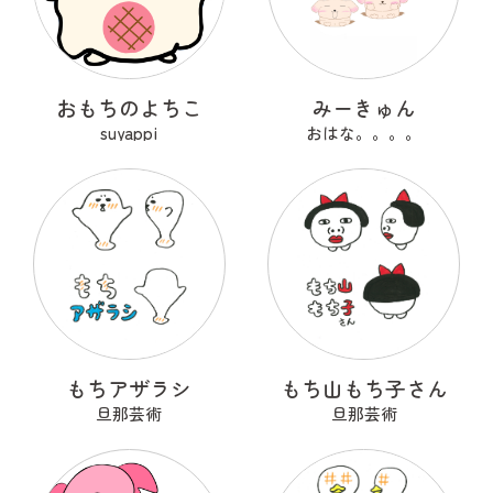
おもちのよちこ
みーきゅん
suyappi
おはな。。。。
もちアザラシ
もち山もち子さん
旦那芸術
旦那芸術