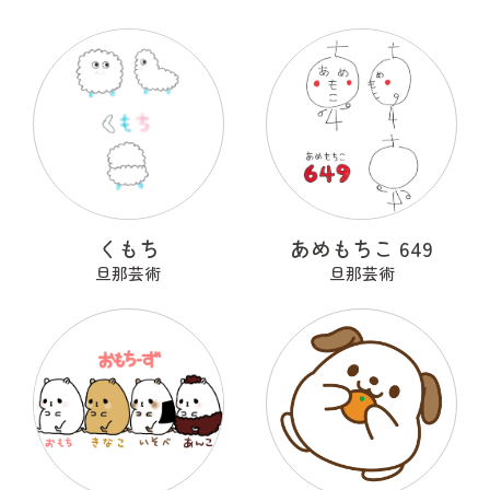
くもち
あめもちこ 649
旦那芸術
旦那芸術