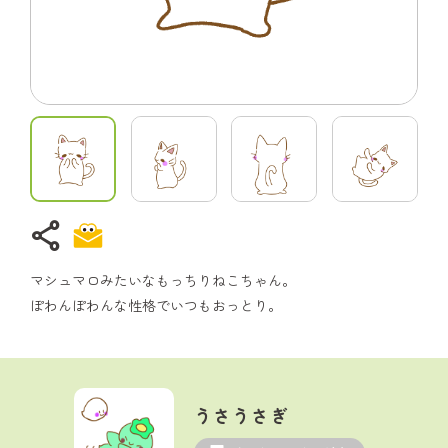
share
マシュマロみたいなもっちりねこちゃん。
ぽわんぽわんな性格でいつもおっとり。
うさうさぎ