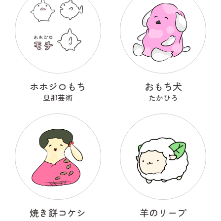
ホホジロもち
おもち犬
旦那芸術
たかひろ
焼き餅コケシ
羊のリープ