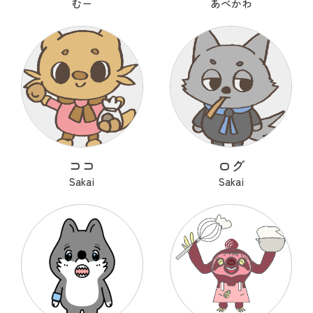
むー
あべかわ
ココ
ログ
Sakai
Sakai