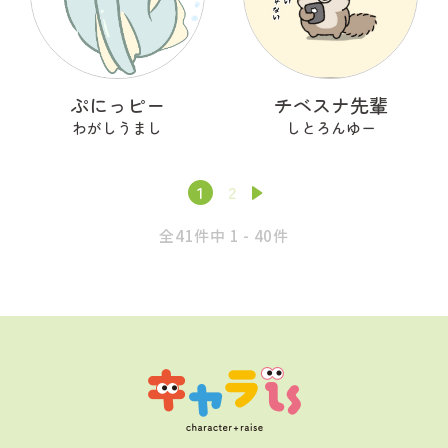
ぷにっピー
チベスナ先輩
わがしうまし
しとろんゆー
1
2
全41件中 1 - 40件