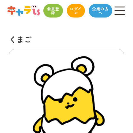
会員登
ログイ
企業の方
録
ン
へ
くまご