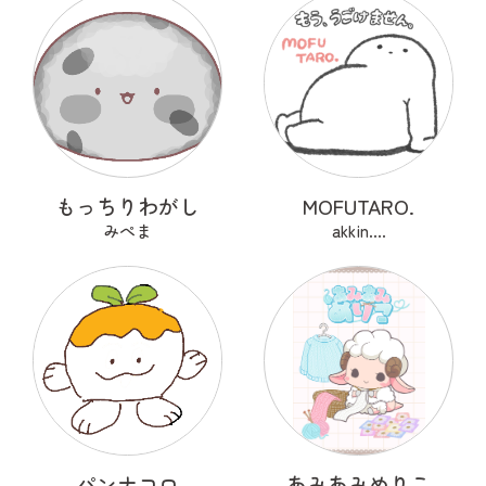
もっちりわがし
MOFUTARO.
みぺま
akkin....
パンナコロ
あみあみめりこ