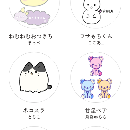
ねむねむおつきちゃん
フサもちくん
まっぺ
ここあ_
ネコスラ
甘星ベア
とらこ
月島ゆらら