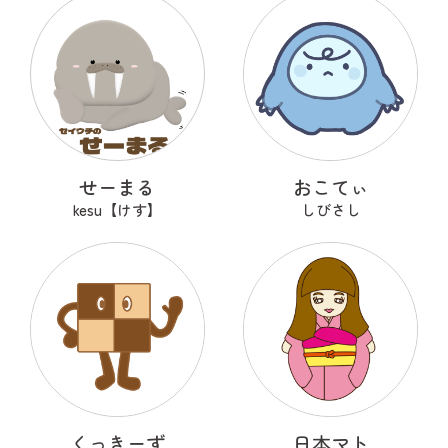
せーまる
おこてぃ
kesu【けす】
しびさし
くっきーず
日本マト