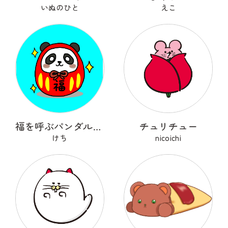
いぬのひと
えこ
福を呼ぶパンダルマ🐼✨
チュリチュー
けち
nicoichi