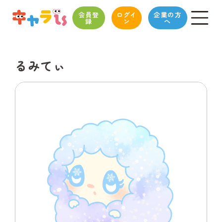
会員登
ログイ
企業の方
録
ン
へ
るみてぃ