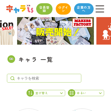
会員登
ログイ
企業の方
録
ン
へ
キャラ 一覧