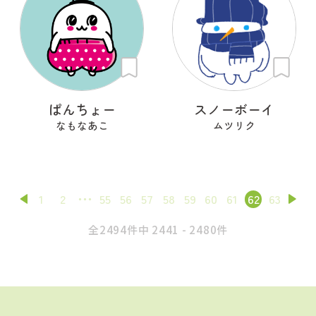
ぱんちょー
スノーボーイ
なもなあこ
ムツリク
1
2
55
56
57
58
59
60
61
62
63
全2494件中 2441 - 2480件