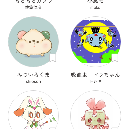
ちゅちゅカブラ
小悪モ
佐倉はる
moko
みついろくま
吸血鬼 ドラちゃん
shioson
トシヤ