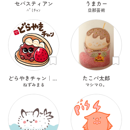
セバスティアン
うまカー
ﾊﾟﾐﾁｬﾝ
旦那芸術
どらやきチャン｜どらベリー
たこパ太郎
ねずみまる
マシマロ。