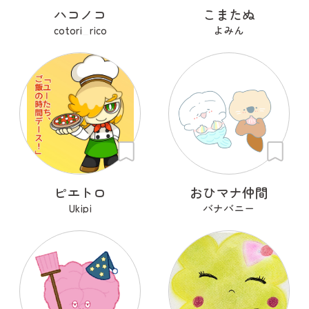
ハコノコ
こまたぬ
cotori_rico
よみん
ピエトロ
おひマナ仲間
Ukipi
バナバニー