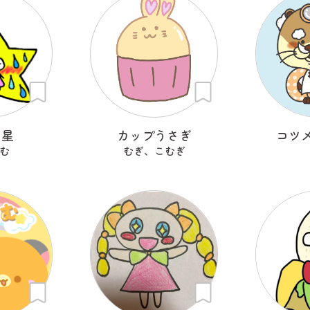
ン星
カップうさぎ
コツ
む
むぎ、こむぎ