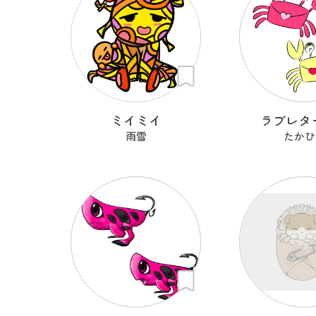
ミイミイ
ラブレタ
雨雪
たかひ