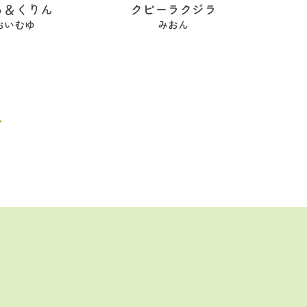
ゅ＆くりん
クピーラクジラ
おいむゆ
みおん