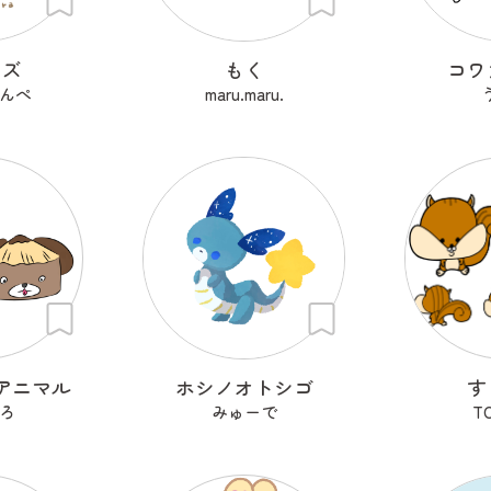
らズ
もく
コワ
んぺ
maru.maru.
アニマル
ホシノオトシゴ
す
ろ
みゅーで
T