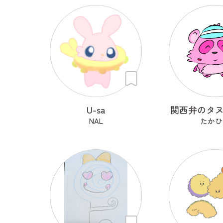
U-sa
関西弁のタ
NAL
たかひ