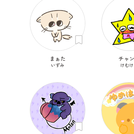
まぁた
チャ
いずみ
けむけ