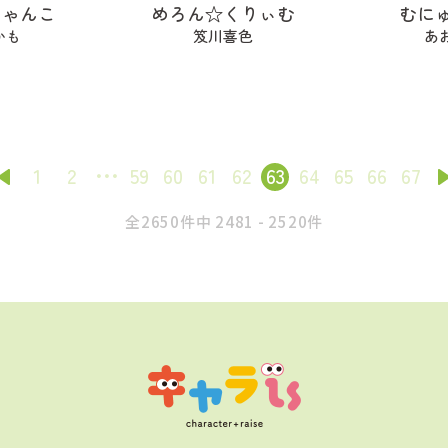
にゃんこ
めろん☆くりぃむ
むに
かも
笈川喜色
あ
1
2
59
60
61
62
63
64
65
66
67
全2650件中 2481 - 2520件