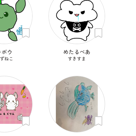
キボウ
めたるべあ
ずねこ
すきすま