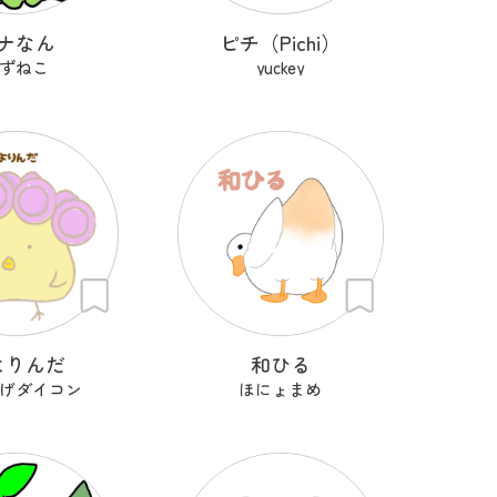
ナなん
ピチ（Pichi）
ずねこ
yuckey
よりんだ
和ひる
げダイコン
ほにょまめ