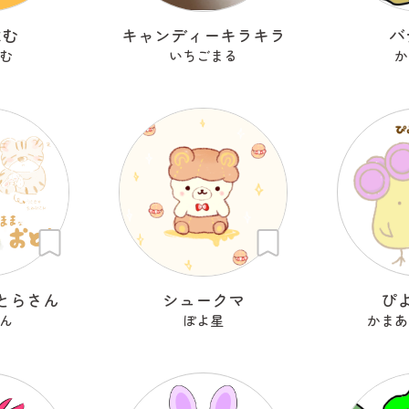
はむ
キャンディーキラキラ
バ
む
いちごまる
か
とらさん
シュークマ
ぴ
ん
ぽよ星
かまあ