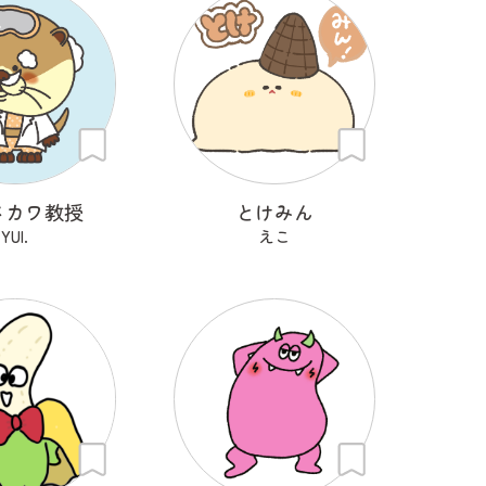
メカワ教授
とけみん
YUI.
えこ