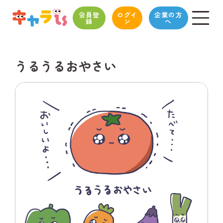
会員登
ログイ
企業の方
録
ン
へ
うるうるおやさい