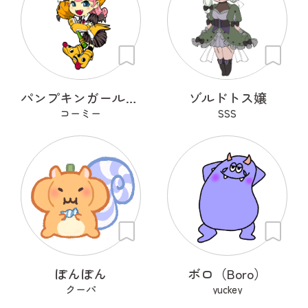
パンプキンガール「カボちゃん」
ゾルドトス嬢
コーミー
SSS
ぽんぽん
ボロ（Boro）
クーパ
yuckey