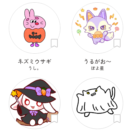
ネズミウサギ
うるがお〜
うし。
ぽよ星