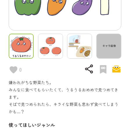
share
0
嫌われがちな野菜たち。
みんなに食べてもらいたくて、うるうるおめめで見つめてき
ます。
そばで見つめられたら、キライな野菜も思わず食べてしまう
かも…？
使ってほしいジャンル