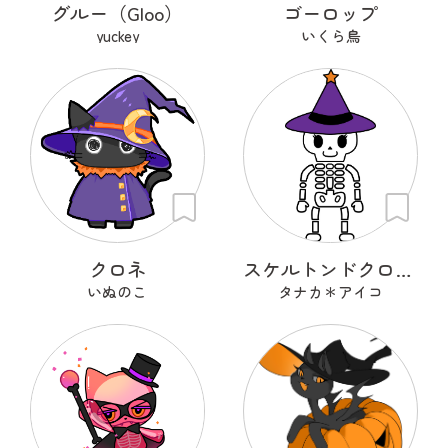
グルー（Gloo）
ゴーロップ
yuckey
いくら鳥
クロネ
スケルトンドクロちゃん
いぬのこ
タナカ＊アイコ