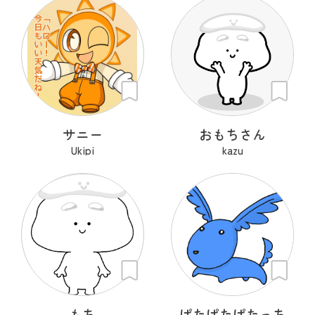
サニー
おもちさん
Ukipi
kazu
もち
ぱたぱたぱたっち