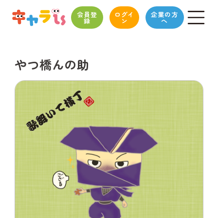
会員登
ログイ
企業の方
録
ン
へ
やつ橋んの助