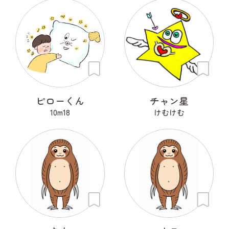
ピローくん
チャン星
10m18
けむけむ