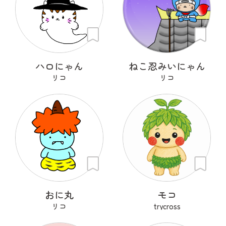
ハロにゃん
ねこ忍みいにゃん
リコ
リコ
おに丸
モコ
リコ
trycross