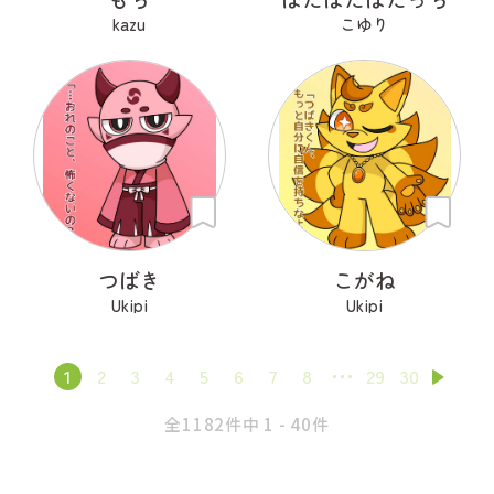
kazu
こゆり
つばき
こがね
Ukipi
Ukipi
1
2
3
4
5
6
7
8
29
30
全1182件中 1 - 40件