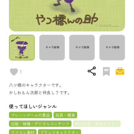
share
1
八ツ橋のキャラクターです。
かしわもん次郎と仲良し？です。
使ってほしいジャンル
クレーンゲームの景品
玩具・雑貨
出版・映像・デジタルコンテンツ
WEB広告・告知ポスター
アイコン素材
ブランドキャラクター