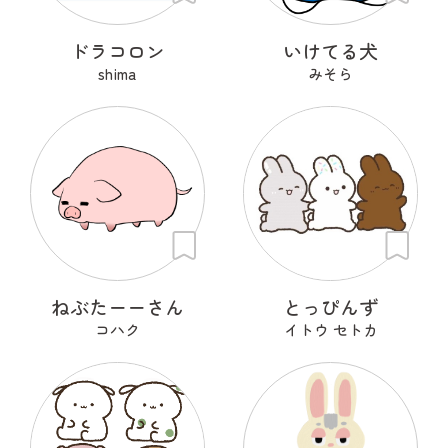
ドラコロン
いけてる犬
shima
みそら
ねぶたーーさん
とっぴんず
コハク
イトウ セトカ