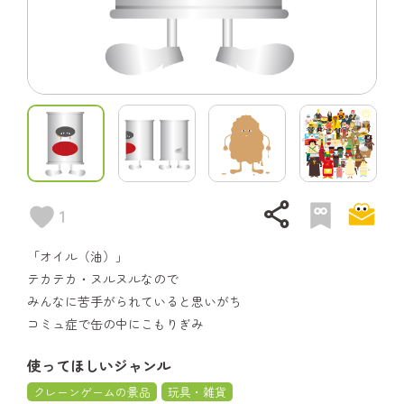
share
1
「オイル（油）」
テカテカ・ヌルヌルなので
みんなに苦手がられていると思いがち
コミュ症で缶の中にこもりぎみ
使ってほしいジャンル
クレーンゲームの景品
玩具・雑貨