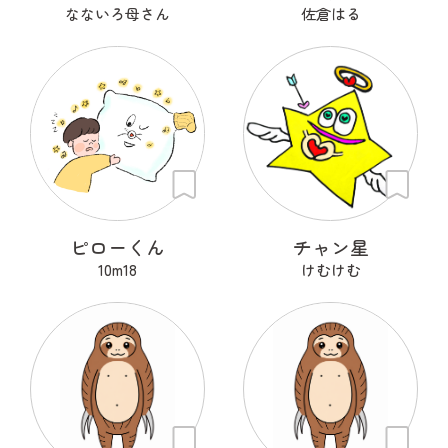
なないろ母さん
佐倉はる
ピローくん
チャン星
10m18
けむけむ