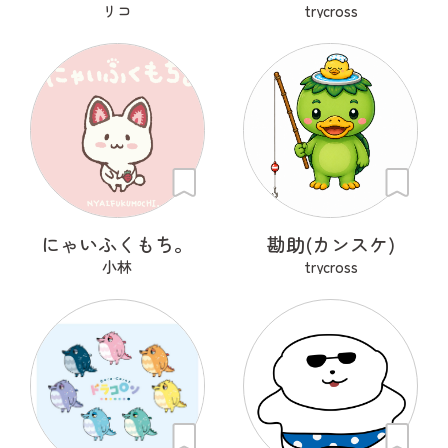
リコ
trycross
にゃいふくもち。
勘助(カンスケ)
小林
trycross