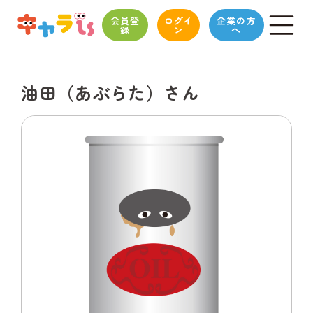
会員登
ログイ
企業の方
録
ン
へ
油田（あぶらた）さん