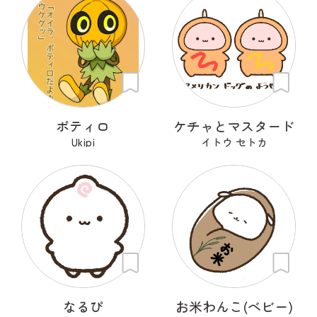
ポティロ
ケチャとマスタード
Ukipi
イトウ セトカ
なるぴ
お米わんこ(ベビー)