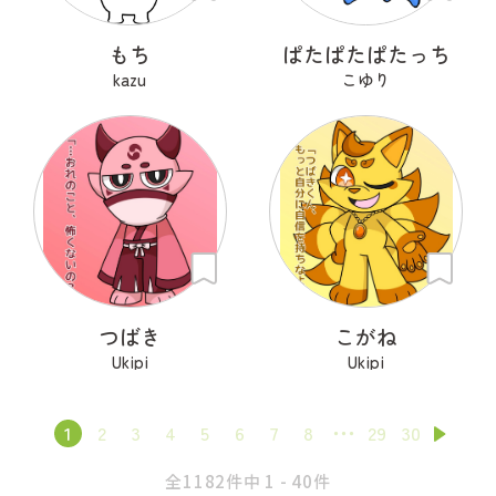
もち
ぱたぱたぱたっち
kazu
こゆり
つばき
こがね
Ukipi
Ukipi
1
2
3
4
5
6
7
8
29
30
全1182件中 1 - 40件