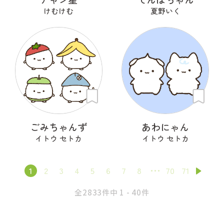
けむけむ
夏野いく
ごみちゃんず
あわにゃん
イトウ セトカ
イトウ セトカ
1
2
3
4
5
6
7
8
70
71
全2833件中 1 - 40件