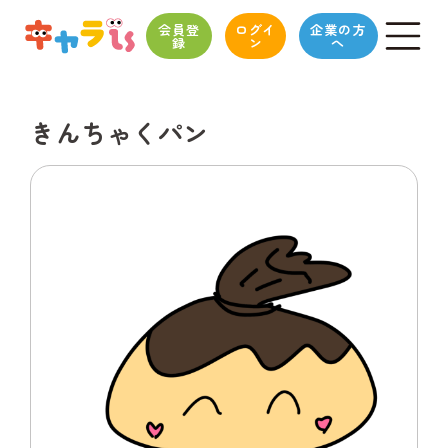
会員登
ログイ
企業の方
録
ン
へ
きんちゃくパン