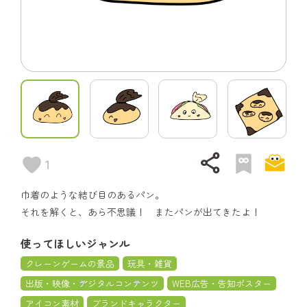
share
1
巾着のような結び目のあるパン。
それを解くと、あら不思議！ またパンが出てきたよ！
使ってほしいジャンル
クレーンゲームの景品
玩具・雑貨
出版・映像・デジタルコンテンツ
WEB広告・告知ポスター
アイコン素材
ブランドキャラクター