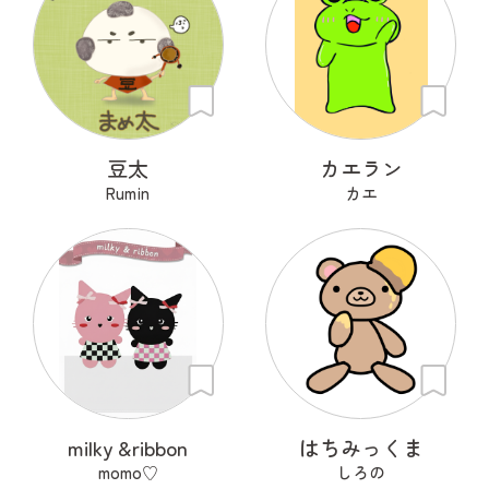
豆太
カエラン
Rumin
カエ
milky &ribbon
はちみっくま
momo♡
しろの