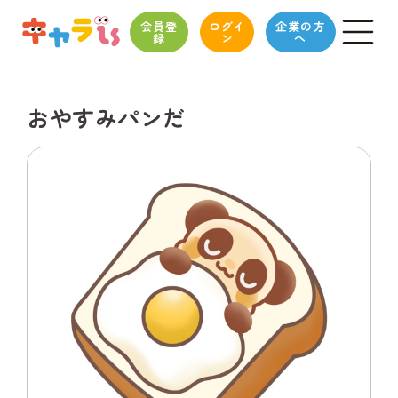
会員登
ログイ
企業の方
録
ン
へ
おやすみパンだ