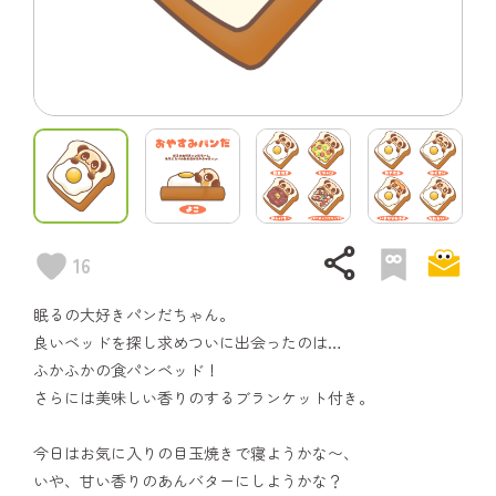
share
16
眠るの大好きパンだちゃん。
良いベッドを探し求めついに出会ったのは…
ふかふかの食パンベッド！
さらには美味しい香りのするブランケット付き。
今日はお気に入りの目玉焼きで寝ようかな〜、
いや、甘い香りのあんバターにしようかな？