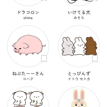
ドラコロン
いけてる犬
shima
みそら
ねぶたーーさん
とっぴんず
コハク
イトウ セトカ