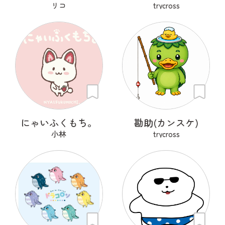
リコ
trycross
にゃいふくもち。
勘助(カンスケ)
小林
trycross