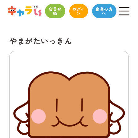
会員登
ログイ
企業の方
録
ン
へ
やまがたいっきん