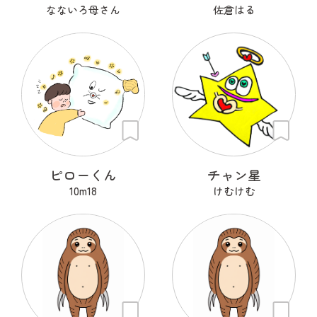
なないろ母さん
佐倉はる
ピローくん
チャン星
10m18
けむけむ