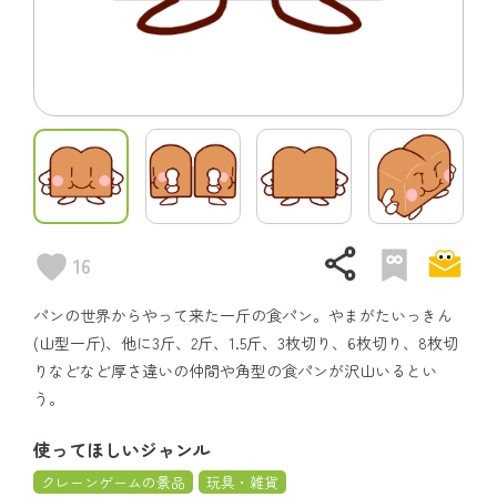
share
16
パンの世界からやって来た一斤の食パン。やまがたいっきん
(山型一斤)、他に3斤、2斤、1.5斤、3枚切り、6枚切り、8枚切
りなどなど厚さ違いの仲間や角型の食パンが沢山いるとい
う。
使ってほしいジャンル
クレーンゲームの景品
玩具・雑貨