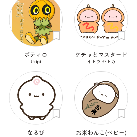
ポティロ
ケチャとマスタード
Ukipi
イトウ セトカ
なるぴ
お米わんこ(ベビー)