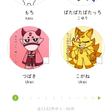
もち
ぱたぱたぱたっち
kazu
こゆり
つばき
こがね
Ukipi
Ukipi
1
2
3
4
5
6
7
8
29
30
全1182件中 1 - 40件