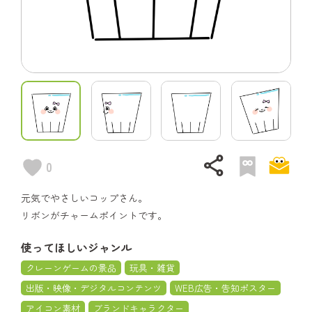
share
0
元気でやさしいコップさん。
リボンがチャームポイントです。
使ってほしいジャンル
クレーンゲームの景品
玩具・雑貨
出版・映像・デジタルコンテンツ
WEB広告・告知ポスター
アイコン素材
ブランドキャラクター