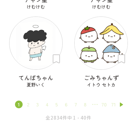
けむけむ
けむけむ
てんぱちゃん
ごみちゃんず
夏野いく
イトウ セトカ
1
2
3
4
5
6
7
8
70
71
全2834件中 1 - 40件