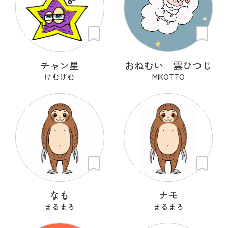
チャン星
おねむい 雲ひつじ
けむけむ
MIKOTTO
なも
ナモ
まるまろ
まるまろ