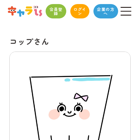
会員登
ログイ
企業の方
録
ン
へ
コップさん