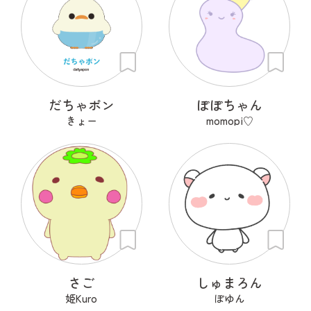
だちゃポン
ぽぽちゃん
きょー
momopi♡
さご
しゅまろん
姫Kuro
ぽゆん