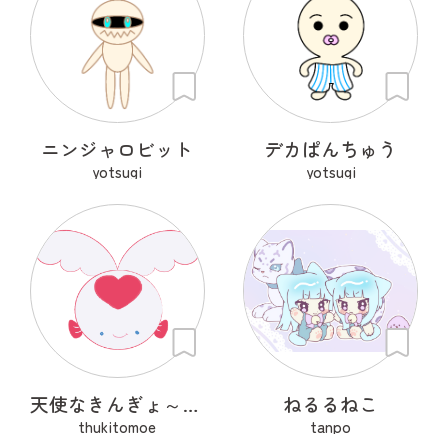
ニンジャロビット
デカぱんちゅう
yotsugi
yotsugi
天使なきんぎょ～ぷくぱたぷう
ねるるねこ
thukitomoe
tanpo