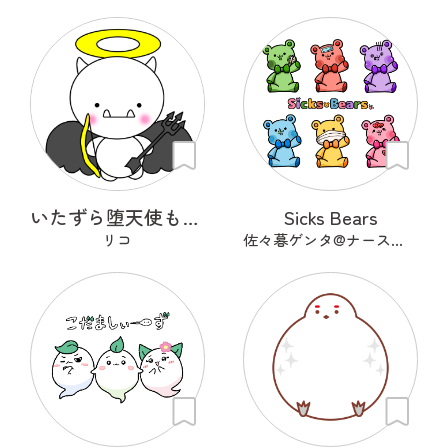
いたずら堕天使もんもん
Sicks Bears
リコ
佐々暮ゲンタ@ナース兼描き