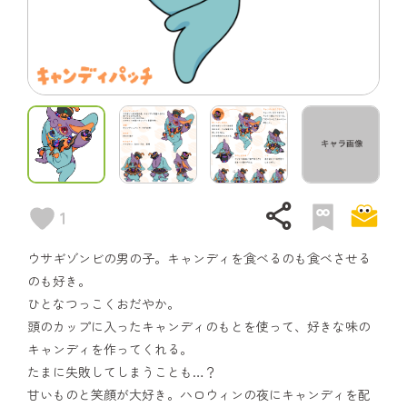
share
1
ウサギゾンビの男の子。キャンディを食べるのも食べさせる
のも好き。
ひとなつっこくおだやか。
頭のカップに入ったキャンディのもとを使って、好きな味の
キャンディを作ってくれる。
たまに失敗してしまうことも…？
甘いものと笑顔が大好き。ハロウィンの夜にキャンディを配