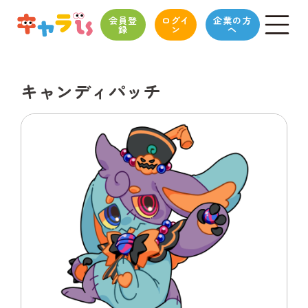
会員登
ログイ
企業の方
録
ン
へ
キャンディパッチ