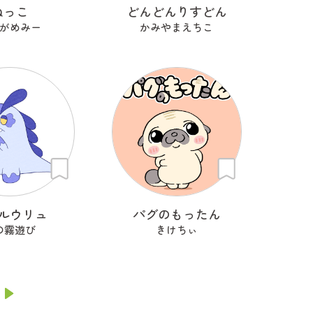
ねっこ
どんどんりすどん
がめみー
かみやまえちこ
ルウリュ
パグのもったん
の霧遊び
きけちぃ