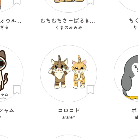
フクロウ剣士オウルフリート
むちむちさーばるきゃっと
ち
ざる
くまのみみみ
り
シャム
コロコド
ポ
ツ
arare*
a