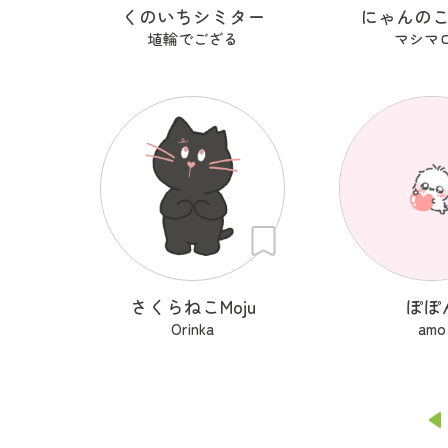
くのいちシミター
にゃんの
埴輪でござる
マシマ
さくらねこMoju
ぽぽ
Orinka
amo