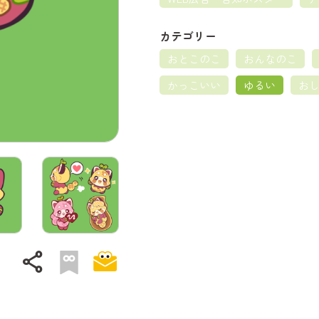
カテゴリー
おとこのこ
おんなのこ
かっこいい
ゆるい
お
share