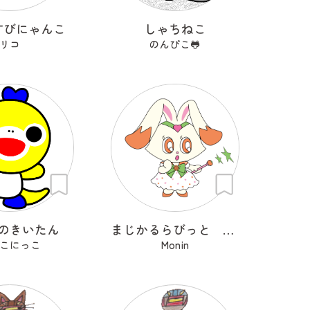
すびにゃんこ
しゃちねこ
リコ
のんぴこ🐸
のきいたん
まじかるらびっと ミカ
こにっこ
Monin