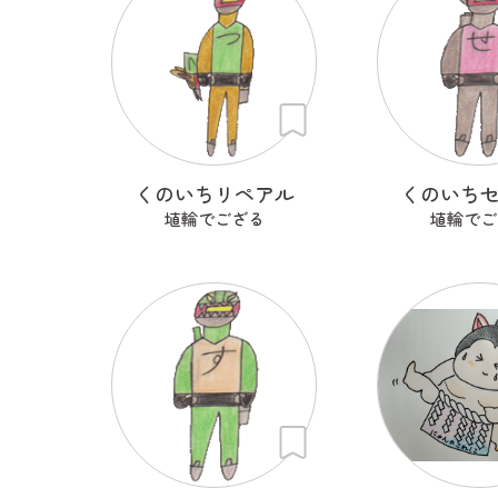
くのいちリペアル
くのいち
埴輪でござる
埴輪でご