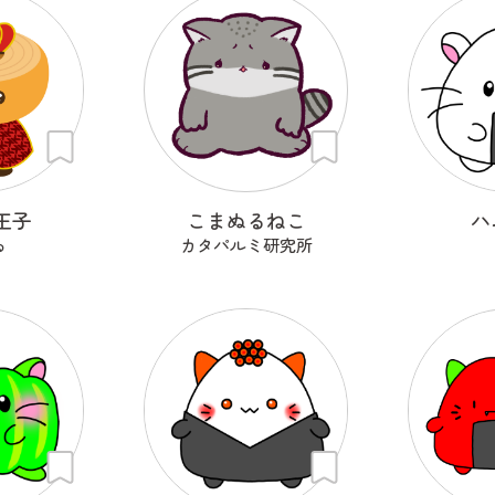
王子
こまぬるねこ
ハ
ゐ
カタパルミ研究所