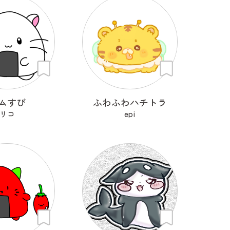
ムすび
ふわふわハチトラ
リコ
epi