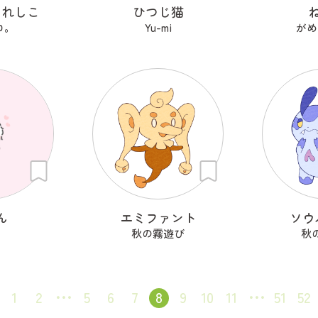
これしこ
ひつじ猫
ロ。
Yu-mi
がめ
ん
エミファント
ソウ
秋の霧遊び
秋
1
2
5
6
7
8
9
10
11
51
52