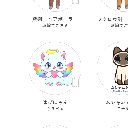
熊剣士ベアポーラー
埴輪でござる
埴輪でご
はぴにゃん
ムシャム
りりべる
フナ