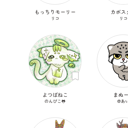
もっちりモーリー
カボス
リコ
リコ
よつばねこ
まぬ
のんぴこ🐸
@あ