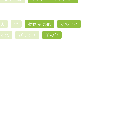
犬
猫
動物 その他
かわいい
しゃれ
びっくり
その他