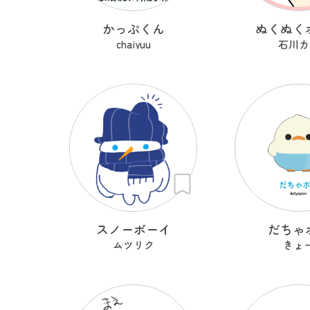
かっぷくん
ぬくぬく
chaiyuu
石川カ
スノーボーイ
だちゃ
ムツリク
きょ