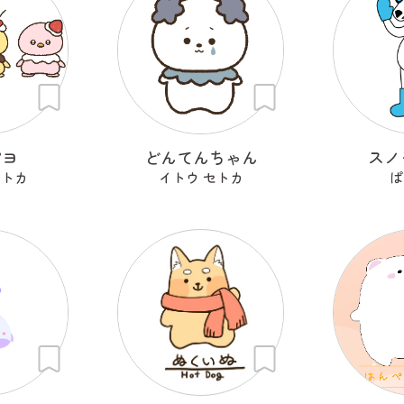
ピヨ
どんてんちゃん
スノ
セトカ
イトウ セトカ
ぱ