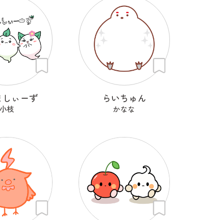
ましぃーず
らいちゅん
小枝
かなな