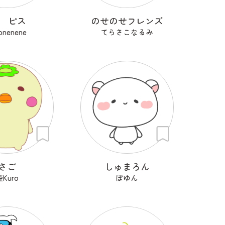
is ピス
のせのせフレンズ
onenene
てらさこなるみ
さご
しゅまろん
姫Kuro
ぽゆん