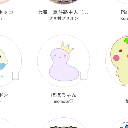
ホッコ
七海 真斗路主人（ナナミ マドロス）
P
ナ
プリ村プリオン
Kur
ポン
ぽぽちゃん
ー
momopi♡