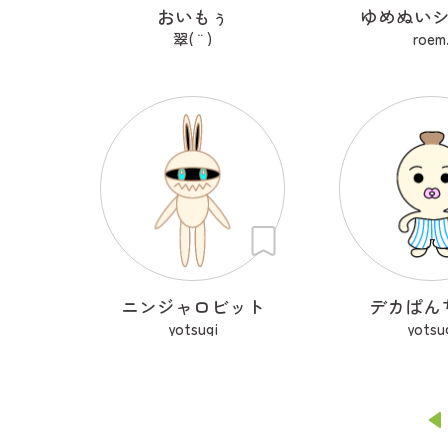
おいもぅ
ゆめぬい
翠( ¨̮ )
roem
ニンジャロビット
デカぱん
yotsugi
yotsu