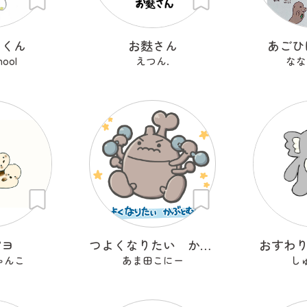
るくん
お麩さん
あごひ
hool
えつん.
なな
ピヨ
つよくなりたい かぶとむし
おすわり
ゃんこ
あま田こにー
し