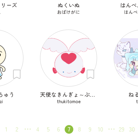
シリーズ
ぬくいぬ
はんぺ
.
おばけがに
はんぺ
ちゅう
天使なきんぎょ～ぷくぱたぷう
ね
gi
thukitomoe
1
2
4
5
6
7
8
9
10
29
30