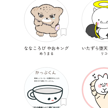
ななころび やおキング
めうまる
リコ