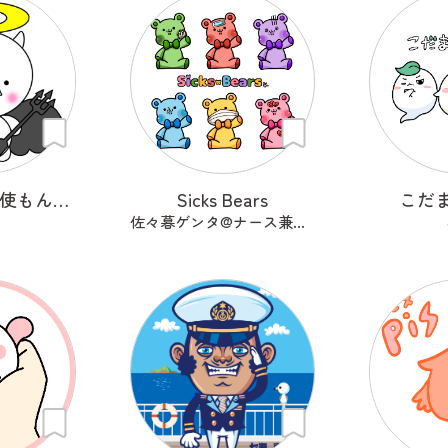
いたずら堕天使もんもん
Sicks Bears
こだ
佐々暮ゲンタ@ナース兼描き