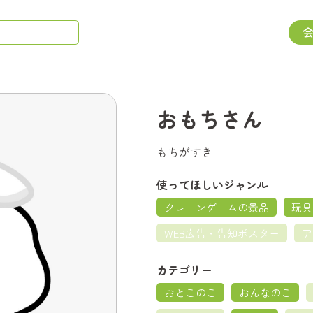
おもちさん
もちがすき
使ってほしいジャンル
クレーンゲームの景品
玩具
WEB広告・告知ポスター
ア
カテゴリー
おとこのこ
おんなのこ