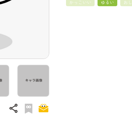
かっこいい
ゆるい
お
share