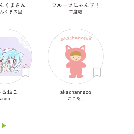
んくまさん
フルーツにゃんず！
んくまの里
二度寝
るるねこ
akachanneco
tanpo
ここあ_