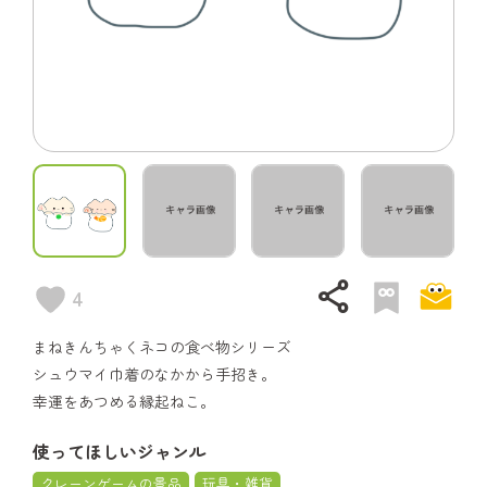
share
4
まねきんちゃくネコの食べ物シリーズ
シュウマイ巾着のなかから手招き。
幸運をあつめる縁起ねこ。
使ってほしいジャンル
クレーンゲームの景品
玩具・雑貨