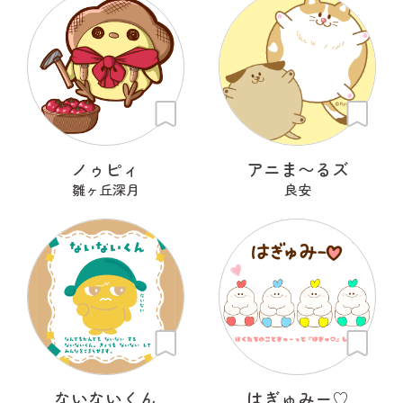
ノゥピィ
アニま〜るズ
雛ヶ丘深月
良安
ないないくん
はぎゅみー♡