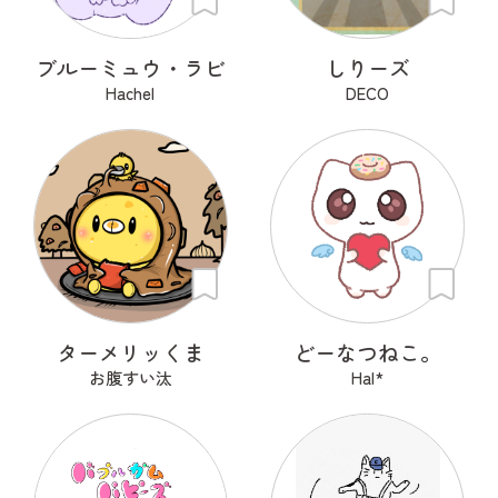
ブルーミュウ・ラビ
しりーズ
Hachel
DECO
ターメリッくま
どーなつねこ。
お腹すい汰
Hal*