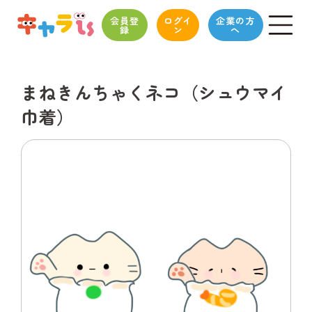
会員登
ログイ
企業の方
録
ン
へ
まねきんちゃくネコ（シュウマイ
巾着）