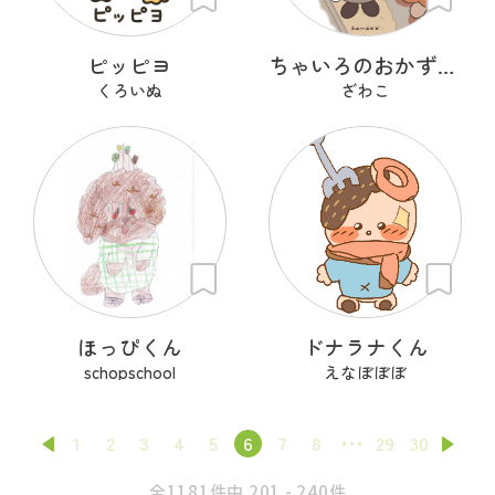
ピッピヨ
ちゃいろのおかずたち
くろいぬ
ざわこ
ほっぴくん
ドナラナくん
schopschool
えなぼぼぼ
1
2
3
4
5
6
7
8
29
30
全1181件中 201 - 240件