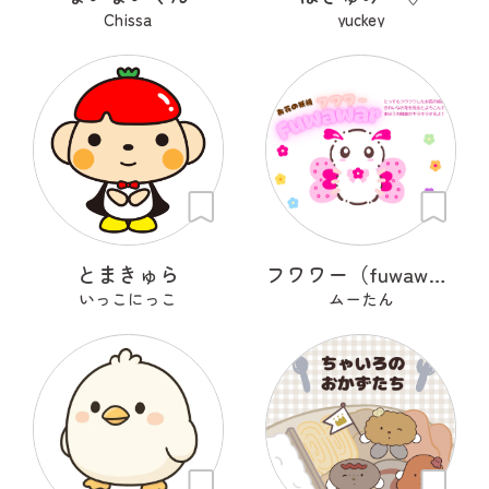
Chissa
yuckey
とまきゅら
フワワー（fuwawar）
いっこにっこ
ムーたん