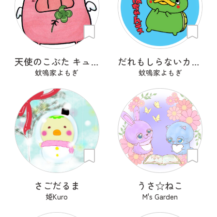
天使のこぶた キューピッグ
だれもしらないカッパちゃん
蚊鳴家よもぎ
蚊鳴家よもぎ
さごだるま
うさ‪☆ねこ
姫Kuro
M's Garden