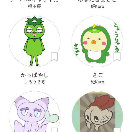
橙玉屋
姫Kuro
かっぱやし
さご
しろうさぎ
姫Kuro