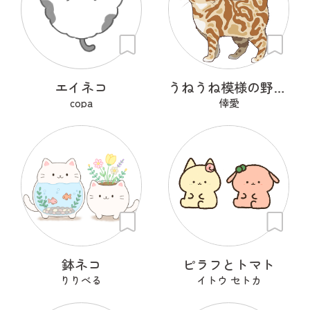
エイネコ
うねうね模様の野良猫
copa
倖愛
鉢ネコ
ピラフとトマト
りりべる
イトウ セトカ