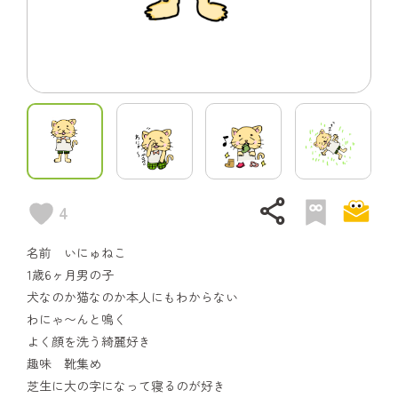
share
4
名前 いにゅねこ
1歳6ヶ月男の子
犬なのか猫なのか本人にもわからない
わにゃ〜んと鳴く
よく顔を洗う綺麗好き
趣味 靴集め
芝生に大の字になって寝るのが好き