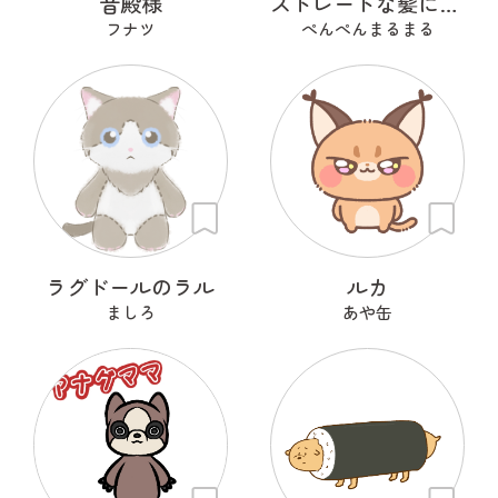
音殿様
ストレートな髪に憧れるひつじ
フナツ
ぺんぺんまるまる
ラグドールのラル
ルカ
ましろ
あや缶