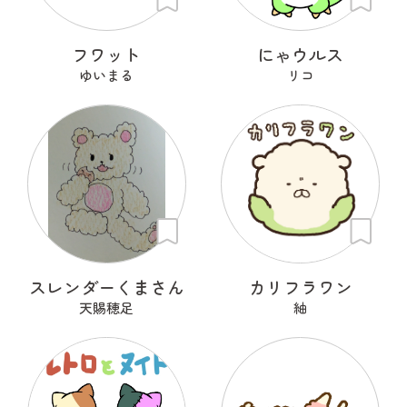
フワット
にゃウルス
ゆいまる
リコ
スレンダーくまさん
カリフラワン
天賜穂足
紬