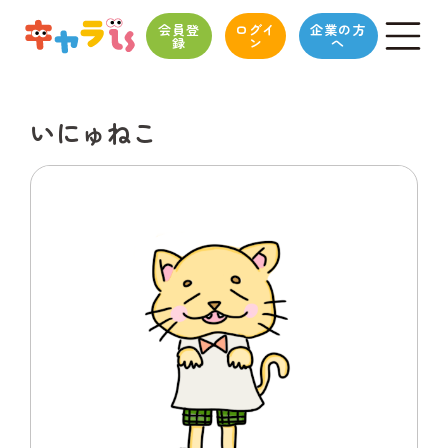
会員登
ログイ
企業の方
録
ン
へ
いにゅねこ