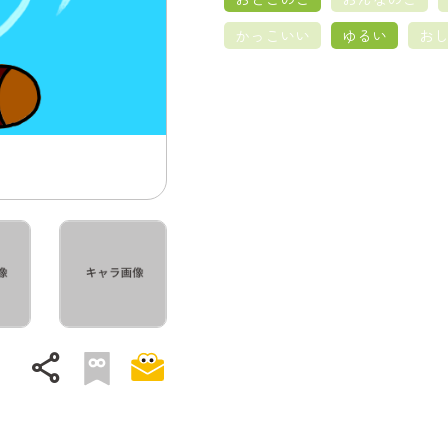
かっこいい
ゆるい
お
share