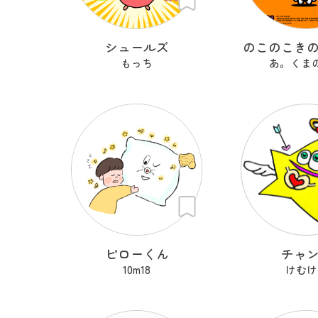
シュールズ
のこのこき
もっち
あ。くま
ピローくん
チャ
10m18
けむけ