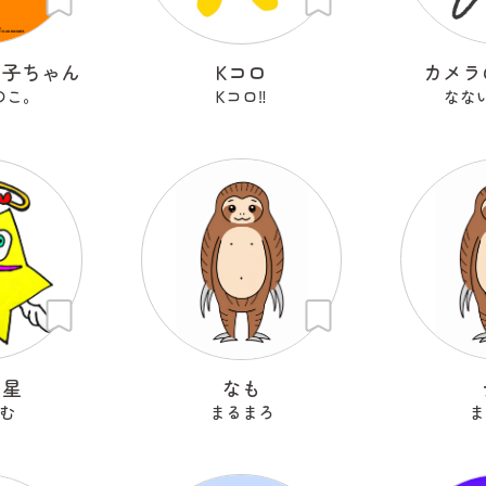
の子ちゃん
Kコロ
カメラ
のこ。
Kコロ‼︎
なな
ン星
なも
む
まるまろ
ま