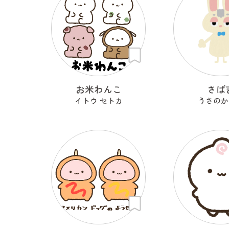
お米わんこ
さば
イトウ セトカ
うさのか