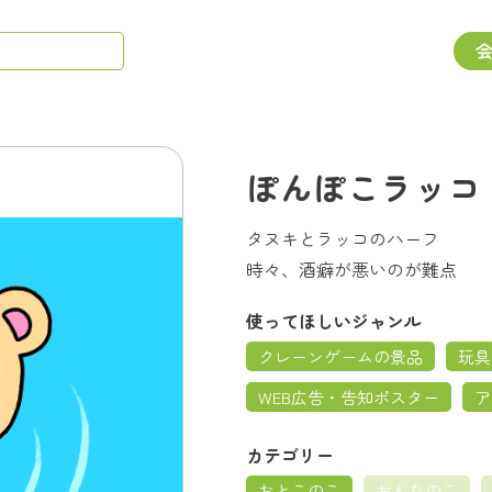
ぽんぽこラッコ
タヌキとラッコのハーフ
時々、酒癖が悪いのが難点
使ってほしいジャンル
クレーンゲームの景品
玩具
WEB広告・告知ポスター
ア
カテゴリー
おとこのこ
おんなのこ