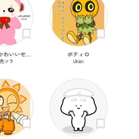
わたしのかわいいせかい
ポティロ
色ソラ
Ukipi