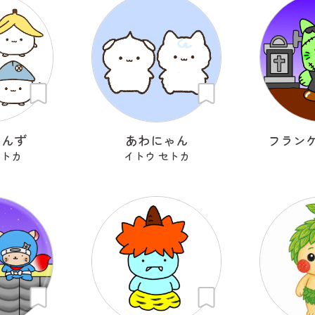
ゃんず
あわにゃん
フラン
セトカ
イトウ セトカ