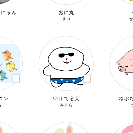
いにゃん
おに丸
リコ
t
ロン
いけてる犬
ねぶ
a
みそら