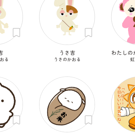
吉
うさ吉
おる
うさのかおる
虹