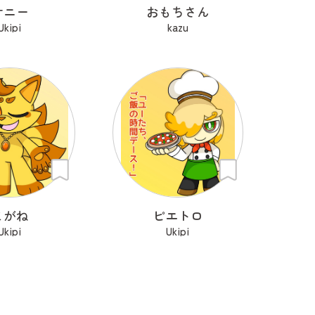
サニー
おもちさん
Ukipi
kazu
こがね
ピエトロ
Ukipi
Ukipi