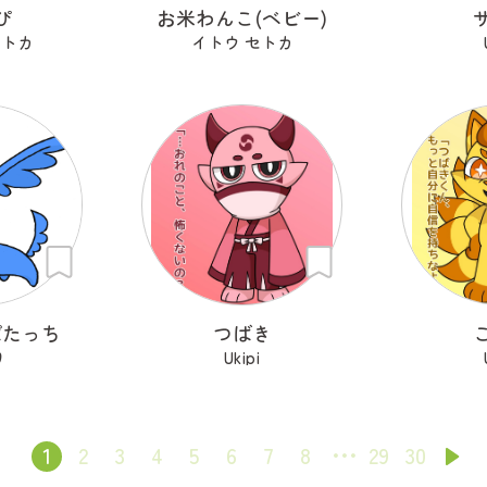
ぴ
お米わんこ(ベビー)
セトカ
イトウ セトカ
ぱたっち
つばき
り
Ukipi
1
2
3
4
5
6
7
8
29
30