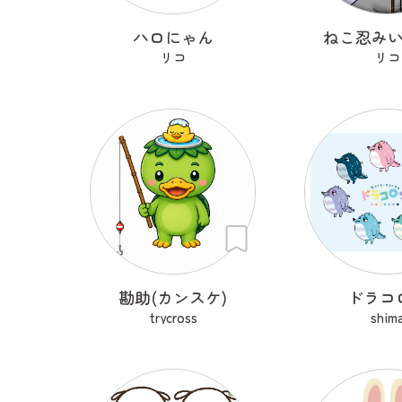
ハロにゃん
ねこ忍み
リコ
リコ
勘助(カンスケ)
ドラコ
trycross
shim