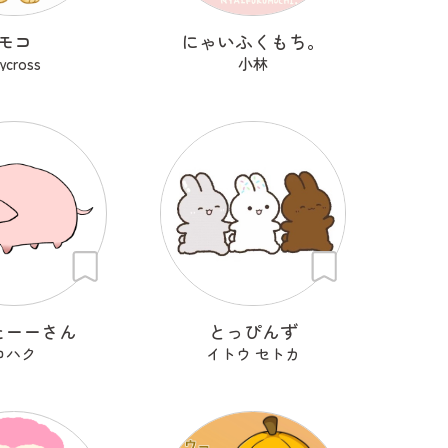
モコ
にゃいふくもち。
rycross
小林
たーーさん
とっぴんず
コハク
イトウ セトカ