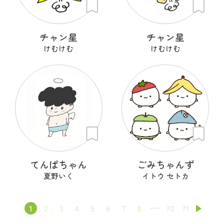
チャン星
チャン星
けむけむ
けむけむ
てんぱちゃん
ごみちゃんず
夏野いく
イトウ セトカ
1
2
3
4
5
6
7
8
70
71