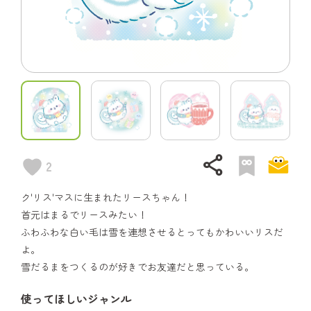
share
2
ク'リス'マスに生まれたリースちゃん！
首元はまるでリースみたい！
ふわふわな白い毛は雪を連想させるとってもかわいいリスだ
よ。
雪だるまをつくるのが好きでお友達だと思っている。
使ってほしいジャンル