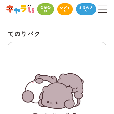
会員登
ログイ
企業の方
録
ン
へ
てのりバク