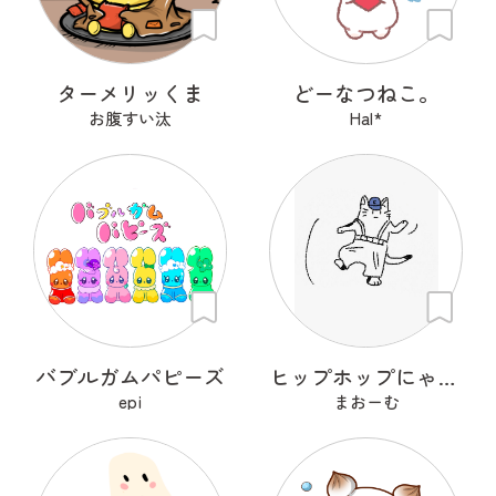
ターメリッくま
どーなつねこ。
お腹すい汰
Hal*
バブルガムパピーズ
ヒップホップにゃんこ
epi
まおーむ