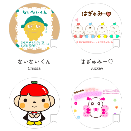
ないないくん
はぎゅみー♡
Chissa
yuckey