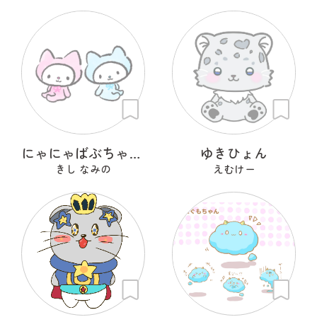
にゃにゃばぶちゃんず
ゆきひょん
きし なみの
えむけー