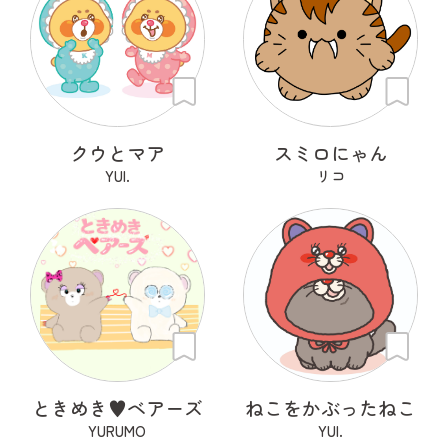
クウとマア
スミロにゃん
YUI.
リコ
ときめき♥ベアーズ
ねこをかぶったねこ
YURUMO
YUI.