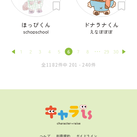
ほっぴくん
ドナラナくん
schopschool
えなぼぼぼ
1
2
3
4
5
6
7
8
29
30
全1182件中 201 - 240件
ヘルプ
利用規約
ガイドライン