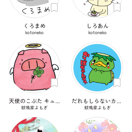
くろまめ
しろあん
kotoneko
kotoneko
天使のこぶた キューピッグ
だれもしらないカッパちゃん
蚊鳴家よもぎ
蚊鳴家よもぎ