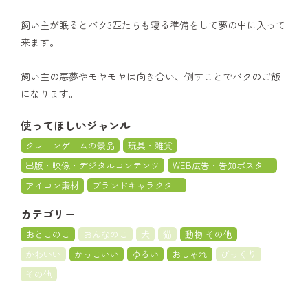
飼い主が眠るとバク3匹たちも寝る準備をして夢の中に入って
来ます。
飼い主の悪夢やモヤモヤは向き合い、倒すことでバクのご飯
になります。
使ってほしいジャンル
クレーンゲームの景品
玩具・雑貨
出版・映像・デジタルコンテンツ
WEB広告・告知ポスター
アイコン素材
ブランドキャラクター
カテゴリー
おとこのこ
おんなのこ
犬
猫
動物 その他
かわいい
かっこいい
ゆるい
おしゃれ
びっくり
その他