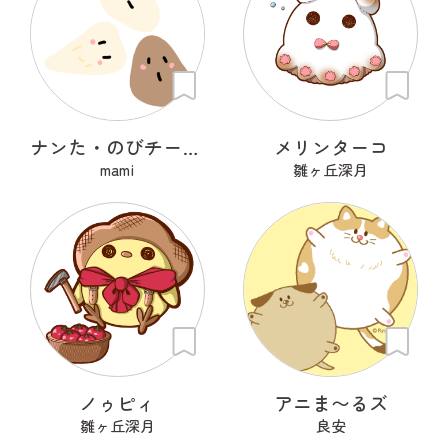
ナンた・のびチー・ショコナン
メリンターコ
mami
雛ヶ丘深月
ノゥピィ
アニま〜るズ
雛ヶ丘深月
良安