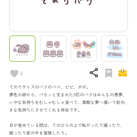
share
0
てのりサイズのバクのぺぺ、ピピ、ポポ。
夢色の卵から、パカッと生まれた3匹のバクはみんなの悪夢、
いやな気持ちをむしゃむしゃ食べて、素敵な夢へ導いて前向
きな気持ちにさせてくれる存在です。
目が覚めている間は、てのひらの上で転がったり踊ったり、
眠ったり家の中を冒険したり。