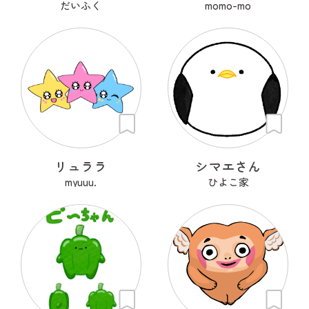
だいふく
momo-mo
リュララ
シマエさん
myuuu.
ひよこ家