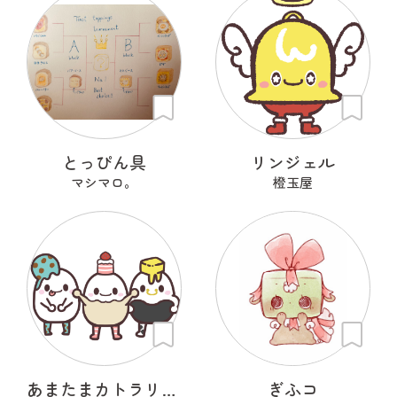
とっぴん具
リンジェル
マシマロ。
橙玉屋
あまたまカトラリーズ
ぎふコ