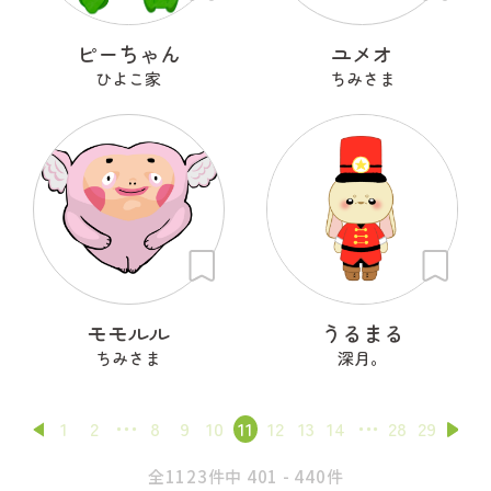
ピーちゃん
ユメオ
ひよこ家
ちみさま
モモルル
うるまる
ちみさま
深月。
1
2
8
9
10
11
12
13
14
28
29
全1123件中 401 - 440件