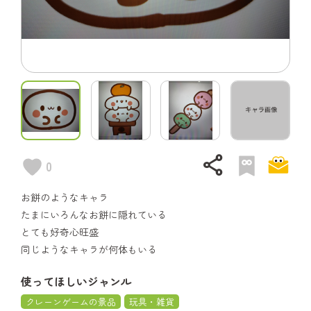
share
0
お餅のようなキャラ
たまにいろんなお餅に隠れている
とても好奇心旺盛
同じようなキャラが何体もいる
使ってほしいジャンル
クレーンゲームの景品
玩具・雑貨