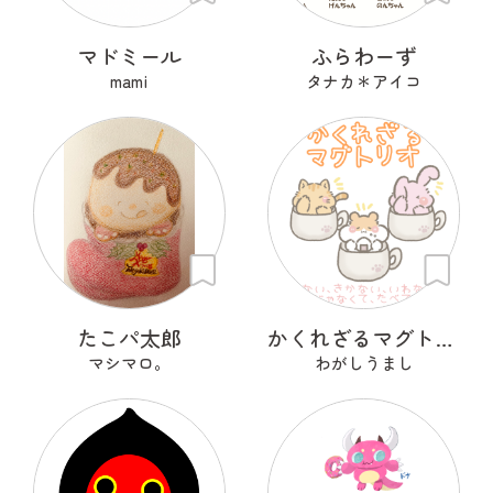
マドミール
ふらわーず
mami
タナカ＊アイコ
たこパ太郎
かくれざるマグトリオ
マシマロ。
わがしうまし