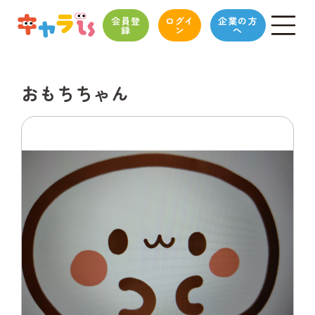
会員登
ログイ
企業の方
録
ン
へ
おもちちゃん