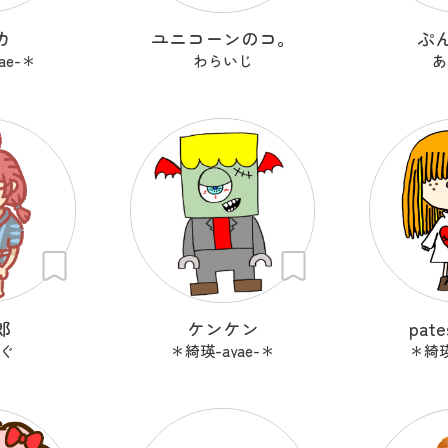
カ
ユニコーンのコ。
ぷ
ae-＊
わらいじ
あ
郎
ケンケン
pates
ぐ
＊綺瑛-ayae-＊
＊綺瑛