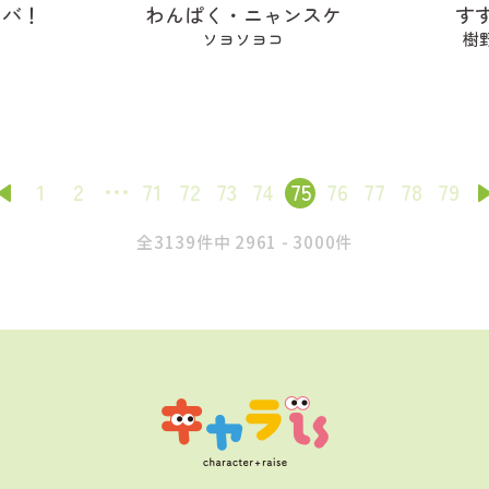
シバ！
わんぱく・ニャンスケ
す
i
ソヨソヨコ
樹
1
2
71
72
73
74
75
76
77
78
79
全3139件中 2961 - 3000件