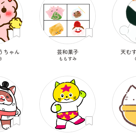
うちゃん
芸和菓子
天むす
田
ももすみ