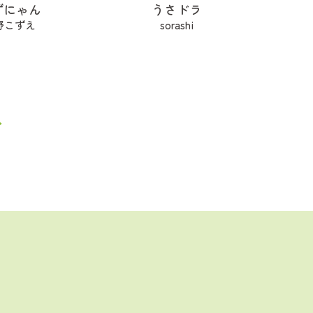
ずにゃん
うさドラ
野こずえ
sorashi