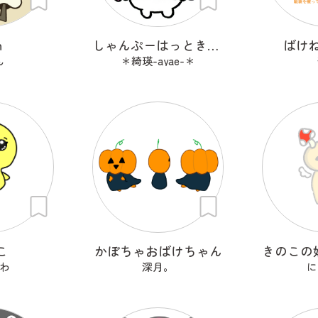
n
しゃんぷーはっときゃっと
ばけ
ん
＊綺瑛-ayae-＊
こ
かぼちゃおばけちゃん
わ
深月。
に