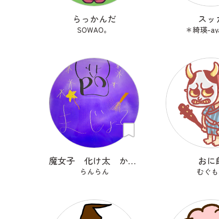
らっかんだ
スッ
SOWAO。
＊綺瑛-ay
魔女子 化け太 かぼっち
おに
らんらん
むぐも