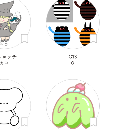
ちゃッチ
Q13
カコ
Q