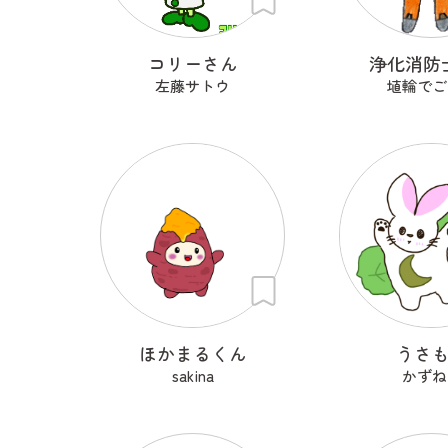
コリーさん
浄化消防
左藤サトウ
埴輪でご
ほかまるくん
うさ
sakina
かずね