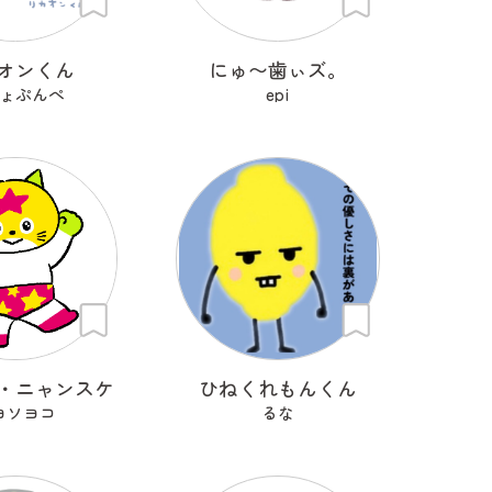
オンくん
にゅ〜歯ぃズ。
ょぷんぺ
epi
・ニャンスケ
ひねくれもんくん
ヨソヨコ
るな