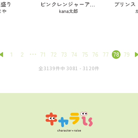
種盛り
ピンクレンジャーアフロ🩷
まや
kana太郎
1
2
71
72
73
74
75
76
77
78
79
全3139件中 3081 - 3120件