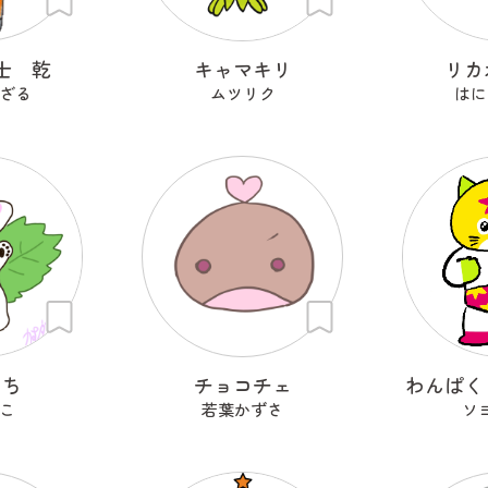
士 乾
キャマキリ
リカ
ざる
ムツリク
はに
もち
チョコチェ
わんぱく
こ
若葉かずさ
ソ