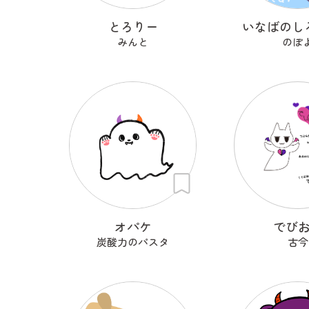
とろりー
いなばのし
みんと
のぽ
オパケ
でび
炭酸力のパスタ
古今