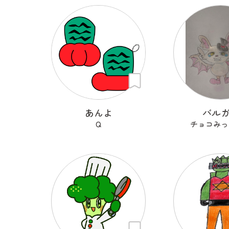
あんよ
バル
Q
チョコみっ