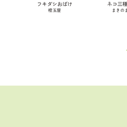
フキダシおばけ
ネコ三
橙玉屋
まきの