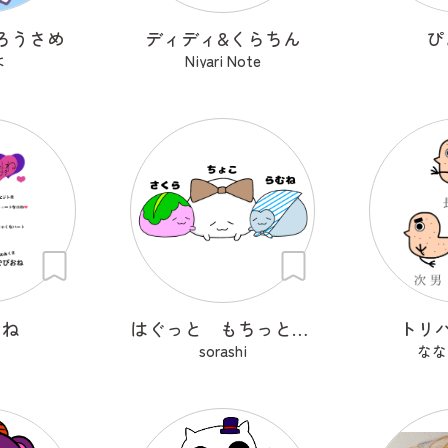
ろうさめ
ディディ&くらちん
ぴ
よ
Niyari Note
おね
はぐっと もちっと はぐもっちー
トリ
sorashi
なな