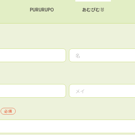
PURURUPO
あむぴむ🐰
必須